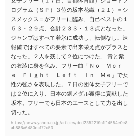
女子フリー（１７日、首都体育館）ショートプ
ログラム（ＳＰ）３位の坂本花織（２１）＝シ
スメックス＝がフリーに臨み、自己ベストの１
５３・２９点、合計２３３・１３点となった。
ジャンプはすべて着氷に成功し、転倒なし。速
報値ではすべての要素で出来栄え点がプラスと
なった。２人を残して２位につけた。 青と紫
の衣装に身を包み、フリー曲「Ｎｏ Ｍｏｒ
ｅ Ｆｉｇｈｔ Ｌｅｆｔ Ｉｎ Ｍｅ」で女
性の強さを表現した。７日の団体女子フリーで
は２位に入り、日本の銅メダル獲得に貢献した
坂本。フリーでも日本のエースとして力を出し
切った。
https://news.yahoo.co.jp/articles/dcd2352219aff14554e0e8
ab886a6480ecf72c53