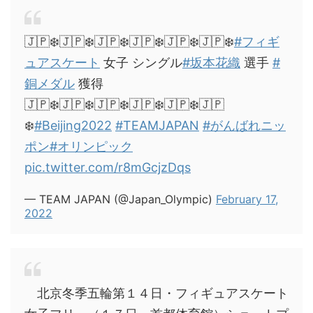
🇯🇵❄️🇯🇵❄️🇯🇵❄️🇯🇵❄️🇯🇵❄️🇯🇵❄️
#フィギ
ュアスケート
女子 シングル
#坂本花織
選手
#
銅メダル
獲得
🇯🇵❄️🇯🇵❄️🇯🇵❄️🇯🇵❄️🇯🇵❄️🇯🇵
❄️
#Beijing2022
#TEAMJAPAN
#がんばれニッ
ポン
#オリンピック
pic.twitter.com/r8mGcjzDqs
— TEAM JAPAN (@Japan_Olympic)
February 17,
2022
北京冬季五輪第１４日・フィギュアスケート