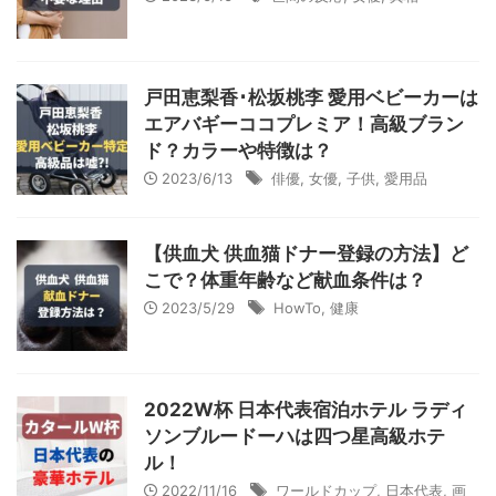
戸田恵梨香･松坂桃李 愛用ベビーカーは
エアバギーココプレミア！高級ブラン
ド？カラーや特徴は？
2023/6/13
俳優
,
女優
,
子供
,
愛用品
【供血犬 供血猫ドナー登録の方法】ど
こで？体重年齢など献血条件は？
2023/5/29
HowTo
,
健康
2022W杯 日本代表宿泊ホテル ラディ
ソンブルードーハは四つ星高級ホテ
ル！
2022/11/16
ワールドカップ
,
日本代表
,
画