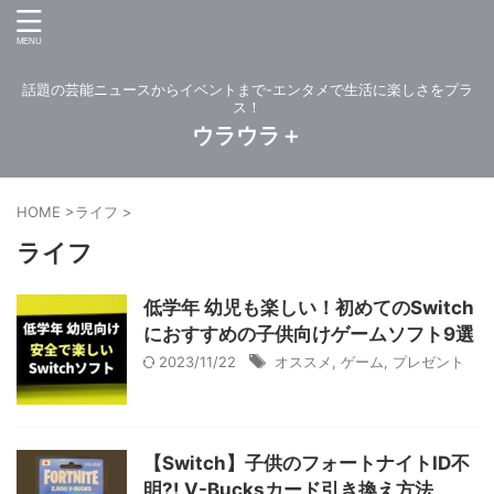
話題の芸能ニュースからイベントまで-エンタメで生活に楽しさをプラ
ス！
ウラウラ＋
HOME
>
ライフ
>
ライフ
低学年 幼児も楽しい！初めてのSwitch
におすすめの子供向けゲームソフト9選
2023/11/22
オススメ
,
ゲーム
,
プレゼント
【Switch】子供のフォートナイトID不
明?! V-Bucksカード引き換え方法