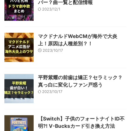
バー？曲一覧と配信情報
2023/12/1
マクドナルドWebCMが海外で大炎
上！原因は人種差別？！
2023/10/17
平野紫耀の前歯は矯正？セラミック？
真っ白に変化しファン戸惑う
2023/10/17
【Switch】子供のフォートナイトID不
明?! V-Bucksカード引き換え方法