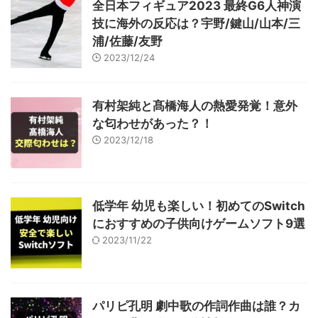
全日本フィギュア2023 最終G6人神演
技に海外の反応は？宇野/鍵山/山本/三
浦/佐藤/友野
2023/12/24
有村架純と髙橋海人の熱愛発覚！意外
な匂わせがあった？！
2023/12/18
低学年 幼児も楽しい！初めてのSwitch
におすすめの子供向けゲームソフト9選
2023/11/22
パリピ孔明 劇中歌の作詞作曲は誰？カ