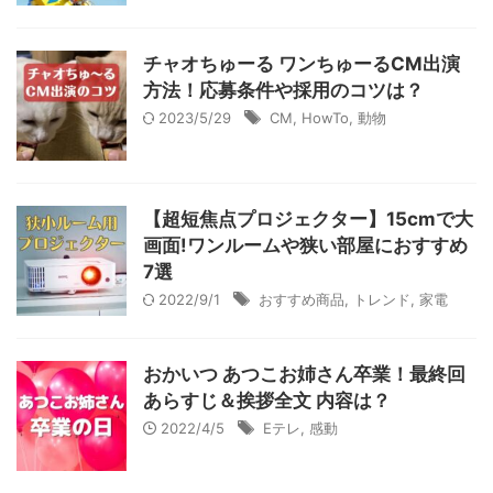
チャオちゅーる ワンちゅーるCM出演
方法！応募条件や採用のコツは？
2023/5/29
CM
,
HowTo
,
動物
【超短焦点プロジェクター】15cmで大
画面!ワンルームや狭い部屋におすすめ
7選
2022/9/1
おすすめ商品
,
トレンド
,
家電
おかいつ あつこお姉さん卒業！最終回
あらすじ＆挨拶全文 内容は？
2022/4/5
Eテレ
,
感動