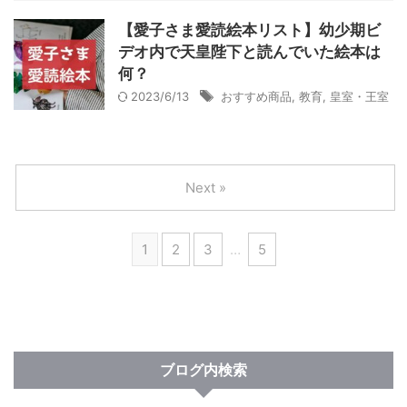
【愛子さま愛読絵本リスト】幼少期ビ
デオ内で天皇陛下と読んでいた絵本は
何？
2023/6/13
おすすめ商品
,
教育
,
皇室・王室
Next »
1
2
3
…
5
ブログ内検索