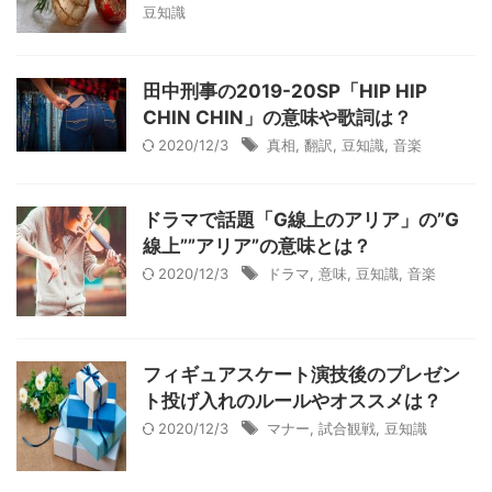
豆知識
田中刑事の2019-20SP「HIP HIP
CHIN CHIN」の意味や歌詞は？
2020/12/3
真相
,
翻訳
,
豆知識
,
音楽
ドラマで話題「G線上のアリア」の”G
線上””アリア”の意味とは？
2020/12/3
ドラマ
,
意味
,
豆知識
,
音楽
フィギュアスケート演技後のプレゼン
ト投げ入れのルールやオススメは？
2020/12/3
マナー
,
試合観戦
,
豆知識