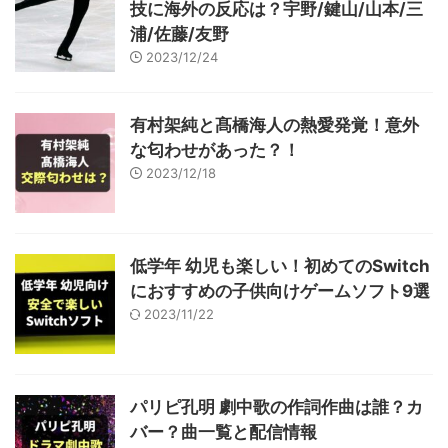
技に海外の反応は？宇野/鍵山/山本/三
浦/佐藤/友野
2023/12/24
有村架純と髙橋海人の熱愛発覚！意外
な匂わせがあった？！
2023/12/18
低学年 幼児も楽しい！初めてのSwitch
におすすめの子供向けゲームソフト9選
2023/11/22
パリピ孔明 劇中歌の作詞作曲は誰？カ
バー？曲一覧と配信情報