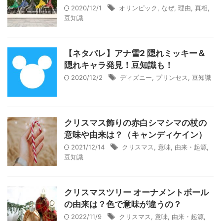
2020/12/1
オリンピック
,
なぜ
,
理由
,
真相
,
豆知識
【ネタバレ】アナ雪2 隠れミッキー＆
隠れキャラ発見！豆知識も！
2020/12/2
ディズニー
,
プリンセス
,
豆知識
クリスマス飾りの赤白シマシマの杖の
意味や由来は？（キャンディケイン）
2021/12/14
クリスマス
,
意味
,
由来・起源
,
豆知識
クリスマスツリー オーナメントボール
の由来は？色で意味が違うの？
2022/11/9
クリスマス
,
意味
,
由来・起源
,