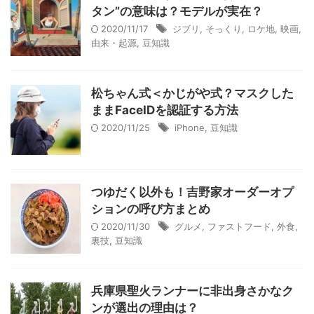
タン”の意味は？モデルが実在？
2020/11/17
ジブリ
,
そっくり
,
ロケ地
,
映画
,
由来・起源
,
豆知識
松ちゃん式＜かじがや式？マスクした
ままFaceIDを認証する方法
2020/11/25
iPhone
,
豆知識
つゆだく以外も！吉野家オーダーオプ
ションの呼び方まとめ
2020/11/30
グルメ
,
ファストフード
,
外食
,
裏技
,
豆知識
兵庫県聖火ランナーに非出身さかなク
ンが選出の理由は？