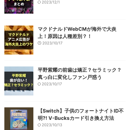
2023/12/1
マクドナルドWebCMが海外で大炎
上！原因は人種差別？！
2023/10/17
平野紫耀の前歯は矯正？セラミック？
真っ白に変化しファン戸惑う
2023/10/17
【Switch】子供のフォートナイトID不
明?! V-Bucksカード引き換え方法
2023/10/13