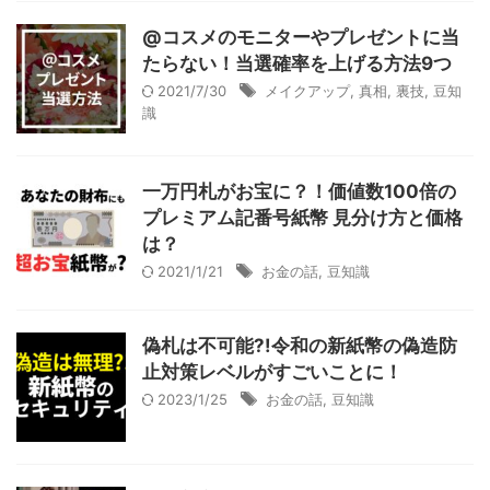
@コスメのモニターやプレゼントに当
たらない！当選確率を上げる方法9つ
2021/7/30
メイクアップ
,
真相
,
裏技
,
豆知
識
一万円札がお宝に？！価値数100倍の
プレミアム記番号紙幣 見分け方と価格
は？
2021/1/21
お金の話
,
豆知識
偽札は不可能?!令和の新紙幣の偽造防
止対策レベルがすごいことに！
2023/1/25
お金の話
,
豆知識