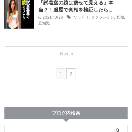
「試着室の鏡は痩せて見える」本
当？！服屋で真相を検証したら…
2021/10/26
びっくり
,
ファッション
,
真相
,
豆知識
Next »
1
2
ブログ内検索