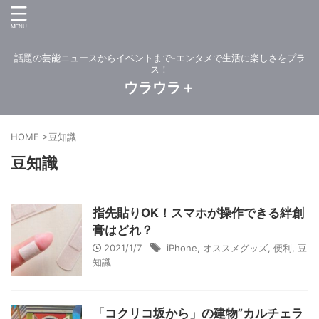
話題の芸能ニュースからイベントまで-エンタメで生活に楽しさをプラ
ス！
ウラウラ＋
HOME
>
豆知識
豆知識
指先貼りOK！スマホが操作できる絆創
膏はどれ？
2021/1/7
iPhone
,
オススメグッズ
,
便利
,
豆
知識
「コクリコ坂から」の建物”カルチェラ