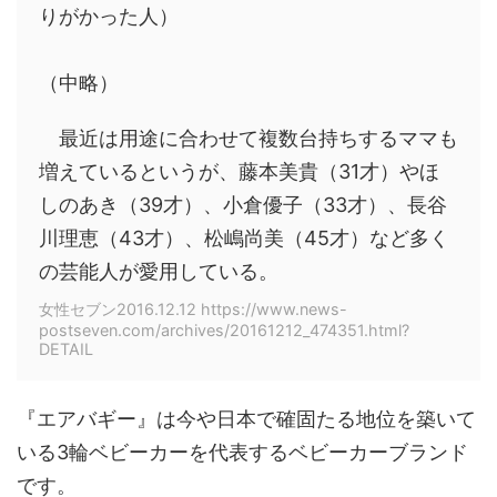
りがかった人）
（中略）
最近は用途に合わせて複数台持ちするママも
増えているというが、藤本美貴（31才）やほ
しのあき（39才）、小倉優子（33才）、長谷
川理恵（43才）、松嶋尚美（45才）など多く
の芸能人が愛用している。
女性セブン2016.12.12 https://www.news-
postseven.com/archives/20161212_474351.html?
DETAIL
『エアバギー』は今や日本で確固たる地位を築いて
いる3輪ベビーカーを代表するベビーカーブランド
です。