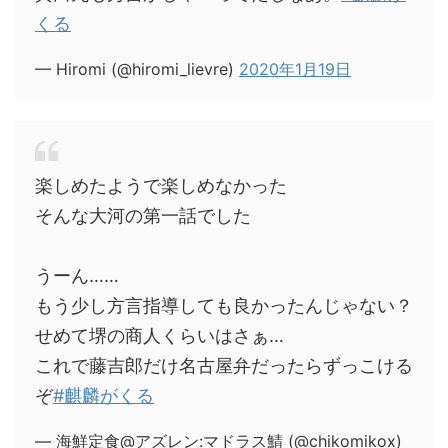
くる
— Hiromi (@hiromi_lievre)
2020年1月19日
楽しめたようで楽しめなかった
そんな大河の第一話でした
うーん……
もう少し方言指導しても良かったんじゃない？
せめて堺の商人くらいはさぁ…
これで藤吉郎だけ名古屋弁だったらずっこける
ぞ
#麒麟がくる
— 海鮮定食@アズレン:マドラス鯖 (@chikomikox)