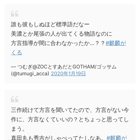
誰も彼もしぬほど標準語だなー
美濃とか尾張の人が出てくる物語なのに
方言指導が間に合わなかったか…？？
#麒麟が
くる
— つむぎ@ZOCとすあだとGOTHAM/ゴッサム
(@tumugi_acca)
2020年1月19日
三作続けて方言を聞いてたので、方言がない今
作に、方言なくていいの？とちょっと思ってし
まう。
真田丸も秀吉がしゃべってたしなあ。
#麒麟が