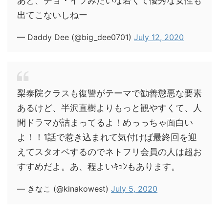
あと、チョ・イソみたいな若くて優秀な女性も
出てこないしねー
— Daddy Dee (@big_dee0701)
July 12, 2020
梨泰院クラスも復讐がテーマで勧善懲悪な要素
あるけど、半沢直樹よりもっと観やすくて、人
間ドラマが詰まってるよ！めっっちゃ面白い
よ！！1話で惹き込まれて気付けば最終回を迎
えてスタオベするのでネトフリ会員の人は超お
すすめだよ。あ、程よいｷｭﾝもあります。
— きなこ (@kinakowest)
July 5, 2020