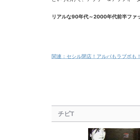
リアルな90年代～2000年代前半ファ
関連：セシル閉店！アルバもラブボも
チビT