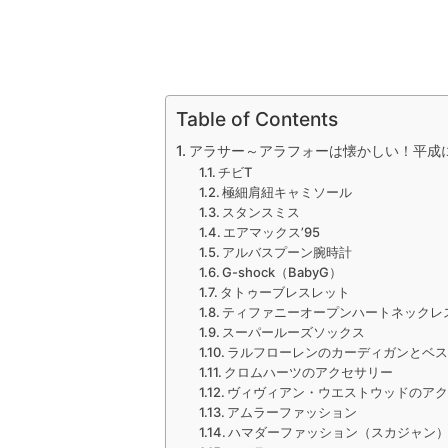
Table of Contents
アラサー～アラフォーは懐かしい！平成
チビT
極細肩紐キャミソール
スタンスミス
エアマックス’95
アルバスプーン腕時計
G-shock（BabyG）
タトゥーブレスレット
ティファニーオープンハートネックレ
スーパールーズソックス
ラルフローレンのカーディガンとベ
クロムハーツのアクセサリー
ヴィヴィアン・ウエストウッドのア
アムラーファッション
ハマダーファッション（スカジャン