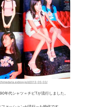
://himedaria.exblog.jp/d2013-05-03/
90年代シャツ＝チビTが流行しました。
なファッションが流行った時代です。