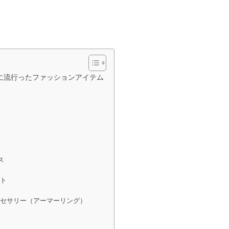
に流行ったファッションアイテム
ス
スト
クセサリー（アーマーリング）
）