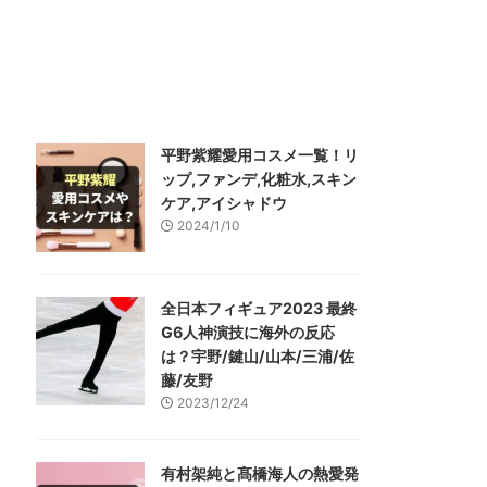
平野紫耀愛用コスメ一覧！リ
ップ,ファンデ,化粧水,スキン
ケア,アイシャドウ
2024/1/10
全日本フィギュア2023 最終
G6人神演技に海外の反応
は？宇野/鍵山/山本/三浦/佐
藤/友野
2023/12/24
有村架純と髙橋海人の熱愛発