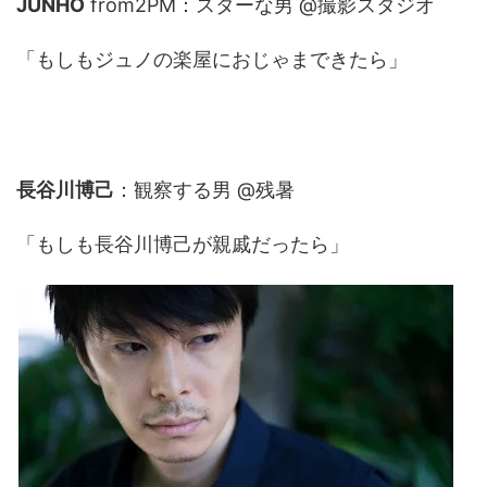
JUNHO
from2PM：スターな男 @撮影スタジオ
「もしもジュノの楽屋におじゃまできたら」
長谷川博己
：観察する男 @残暑
「もしも長谷川博己が親戚だったら」