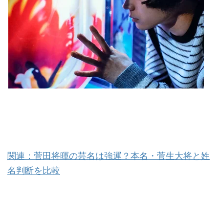
関連：菅田将暉の芸名は強運？本名・菅生大将と姓
名判断を比較