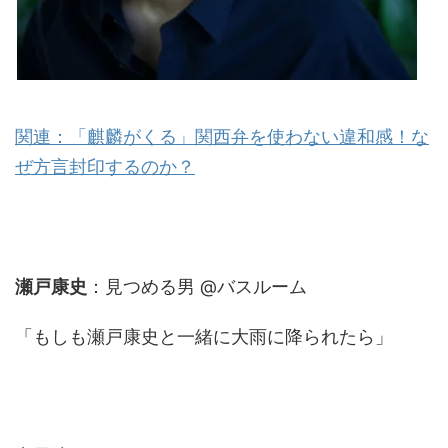
関連：「麒麟がくる」関西弁を使わない違和感！な
ぜ方言封印するのか？
瀬戸康史
：見つめる男 @バスルーム
「もしも瀬戸康史と一緒に大雨に降られたら」