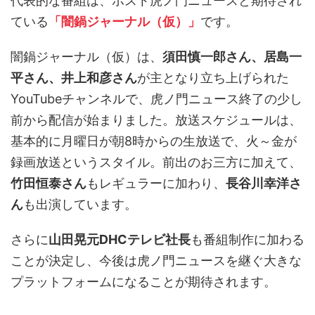
代表的な番組は、ポスト虎ノ門ニュースと期待され
ている
「闇鍋ジャーナル（仮）」
です。
闇鍋ジャーナル（仮）は、
須田慎一郎さん、居島一
平さん、井上和彦さん
が主となり立ち上げられた
YouTubeチャンネルで、虎ノ門ニュース終了の少し
前から配信が始まりました。放送スケジュールは、
基本的に月曜日が朝8時からの生放送で、火～金が
録画放送というスタイル。前出のお三方に加えて、
竹田恒泰さん
もレギュラーに加わり、
長谷川幸洋さ
ん
も出演しています。
さらに
山田晃元DHCテレビ社長
も番組制作に加わる
ことが決定し、今後は虎ノ門ニュースを継ぐ大きな
プラットフォームになることが期待されます。