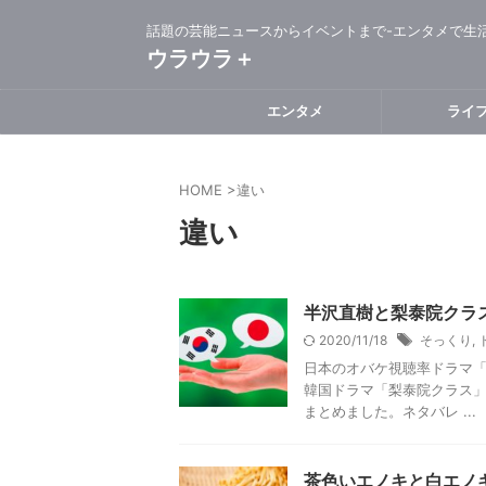
話題の芸能ニュースからイベントまで-エンタメで生
ウラウラ＋
エンタメ
ライ
HOME
>
違い
違い
半沢直樹と梨泰院クラ
2020/11/18
そっくり
,
日本のオバケ視聴率ドラマ
韓国ドラマ「梨泰院クラス」
まとめました。ネタバレ ...
茶色いエノキと白エノ