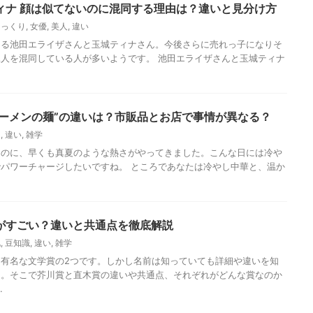
ィナ 顔は似てないのに混同する理由は？違いと見分け方
そっくり
,
女優
,
美人
,
違い
ける池田エライザさんと玉城ティナさん。今後さらに売れっ子になりそ
人を混同している人が多いようです。 池田エライザさんと玉城ティナ
ラーメンの麺”の違いは？市販品とお店で事情が異なる？
相
,
違い
,
雑学
うのに、早くも真夏のような熱さがやってきました。こんな日には冷や
パワーチャージしたいですね。 ところであなたは冷やし中華と、温か
がすごい？違いと共通点を徹底解説
化
,
豆知識
,
違い
,
雑学
有名な文学賞の2つです。しかし名前は知っていても詳細や違いを知
ん。そこで芥川賞と直木賞の違いや共通点、それぞれがどんな賞なのか
.