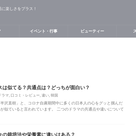
活に楽しさをプラス！
フ
イベント・行事
ビューティー
スは似てる？共通点は？どっちが面白い？
ドラマ
,
口コミ・レビュー
,
違い
,
韓国
「半沢直樹」と、コロナ自粛期間中に多くの日本人の心をグッと掴んだ
が似ていると言われています。 二つのドラマの共通点や違いについて
キの栽培法や栄養素に違いはある？