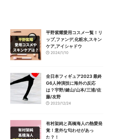
平野紫耀愛用コスメ一覧！リ
ップ,ファンデ,化粧水,スキン
ケア,アイシャドウ
2024/1/10
全日本フィギュア2023 最終
G6人神演技に海外の反応
は？宇野/鍵山/山本/三浦/佐
藤/友野
2023/12/24
有村架純と髙橋海人の熱愛発
覚！意外な匂わせがあっ
た？！