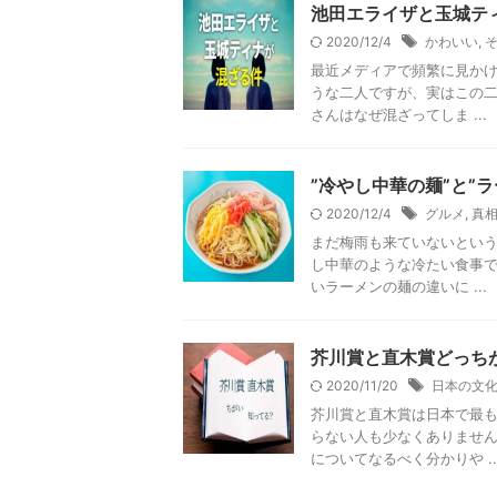
池田エライザと玉城テ
2020/12/4
かわいい
,
最近メディアで頻繁に見か
うな二人ですが、実はこの二
さんはなぜ混ざってしま ...
”冷やし中華の麺”と”
2020/12/4
グルメ
,
真
まだ梅雨も来ていないとい
し中華のような冷たい食事で
いラーメンの麺の違いに ...
芥川賞と直木賞どっち
2020/11/20
日本の文
芥川賞と直木賞は日本で最も
らない人も少なくありませ
についてなるべく分かりや ..