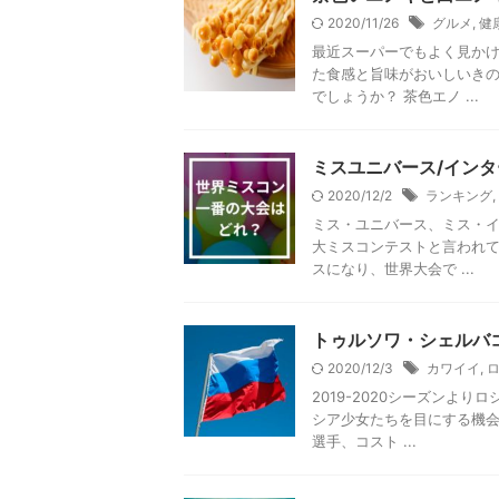
2020/11/26
グルメ
,
健
最近スーパーでもよく見かけ
た食感と旨味がおいしいき
でしょうか？ 茶色エノ ...
ミスユニバース/インタ
2020/12/2
ランキング
,
ミス・ユニバース、ミス・イ
大ミスコンテストと言われて
スになり、世界大会で ...
トゥルソワ・シェルバ
2020/12/3
カワイイ
,
2019-2020シーズンよ
シア少女たちを目にする機会
選手、コスト ...