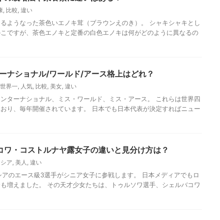
康
,
比較
,
違い
るようなった茶色いエノキ茸（ブラウンえのき）。 シャキシャキとし
のこですが、茶色エノキと定番の白色エノキは何がどのように異なるの
ーナショナル/ワールド/アース格上はどれ？
世界一
,
人気
,
比較
,
美女
,
違い
ンターナショナル、ミス・ワールド、ミス・アース。 これらは世界四
おり、毎年開催されています。 日本でも日本代表が決定すればニュー
コワ・コストルナヤ露女子の違いと見分け方は？
ロシア
,
美人
,
違い
りロシアのエース級3選手がシニア女子に参戦します。 日本メディアでもロ
も増えました。 その天才少女たちは、トゥルソワ選手、シェルバコワ