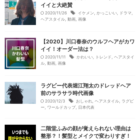
イイと大絶賛
2020/11/26
イケメン
,
かっこいい
,
ドラマ
,
ヘアスタイル
,
動画
,
画像
【2020】川口春奈のウルフヘアがカワ
イイ！オーダー法は？
2020/11/11
かわいい
,
トレンド
,
ヘアスタイ
ル
,
動画
,
画像
ラグビー代表堀江翔太のドレッドヘア
前のサラサラ時代画像
2020/12/3
おしゃれ
,
ヘアスタイル
,
ラグビ
ー
,
ワールドカップ
,
日本代表
二階堂ふみの顔が覚えられない理由は
整形？！髪型とメイクで変わりすぎ！