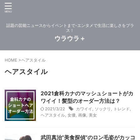
話題の芸能ニュースからイベントまで-エンタメで生活に楽しさをプラ
ス！
ウラウラ＋
HOME
>
ヘアスタイル
ヘアスタイル
2021倉科カナのマッシュショートがカ
ワイイ！髪型のオーダー方法は？
2021/3/22
カワイイ
,
ソックリ
,
トレンド
,
ヘアスタイル
,
女優
,
画像
,
美女
武田真治”美食探偵”のロン毛姿がカッコ