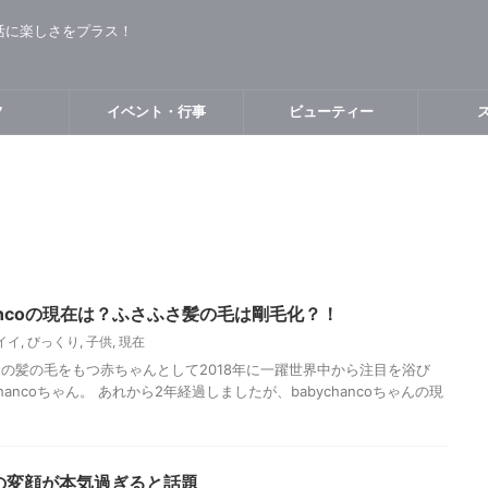
活に楽しさをプラス！
フ
イベント・行事
ビューティー
hancoの現在は？ふさふさ髪の毛は剛毛化？！
イイ
,
びっくり
,
子供
,
現在
の髪の毛をもつ赤ちゃんとして2018年に一躍世界中から注目を浴び
hancoちゃん。 あれから2年経過しましたが、babychancoちゃんの現
の変顔が本気過ぎると話題