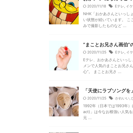
2020/11/18
Eテレ
,
イケ
NHK「おかあさんといっし
い状態が続いています。 こ
みで撮影したものなど ...
”まことお兄さん画伯
2020/11/25
Eテレ
,
イ
Eテレ、おかあさんといっし
メンで人気のまことお兄さん
心”。 まことお兄さ ...
「天使にラブソングを
2020/11/25
かわいい
,
1992年（日本では1993年
act)」は今なお根強い人
元 ...