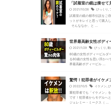
「試着室の鏡は痩せて
2021/10/26
びっくり
,
試着室の鏡の都市伝説をご
ットがキレイと思って購入
そんななか、と ...
世界最高齢女性ボディー
2021/1/29
びっくり
,
動
80歳の女性ボディービルダ
る80歳の女性を思い浮かべ
界最高齢ボディービル ...
驚愕！犯罪者がイケメ
2022/10/5
イケメン
,
び
重犯罪者でも「イケメン」
です！犯罪者からモデルへと
ジェレミー・ミークス（ ...