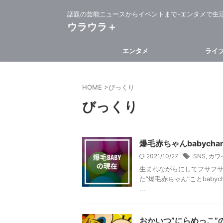
話題の芸能ニュースからイベントまで-エンタメで生
ウラウラ＋
エンタメ
ライ
HOME
>
びっくり
びっくり
爆毛赤ちゃんbabyc
2021/10/27
SNS
,
カワ
生まれながらにしてフサフサ
た”爆毛赤ちゃん”ことbabyc
...
おかいつ”にらめっこ”