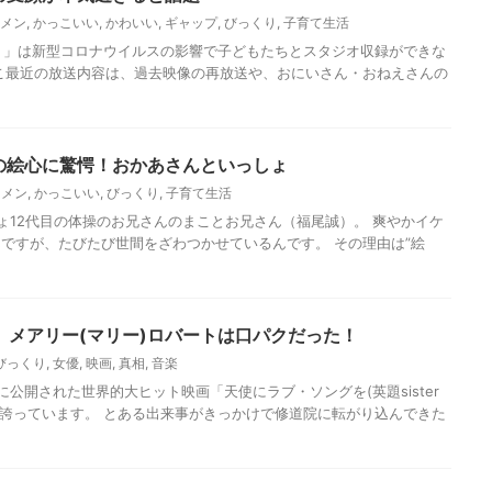
メン
,
かっこいい
,
かわいい
,
ギャップ
,
びっくり
,
子育て生活
ょ」は新型コロナウイルスの影響で子どもたちとスタジオ収録ができな
こ最近の放送内容は、過去映像の再放送や、おにいさん・おねえさんの
”の絵心に驚愕！おかあさんといっしょ
ケメン
,
かっこいい
,
びっくり
,
子育て生活
ょ12代目の体操のお兄さんのまことお兄さん（福尾誠）。 爽やかイケ
ですが、たびたび世間をざわつかせているんです。 その理由は”絵
」メアリー(マリー)ロバートは口パクだった！
びっくり
,
女優
,
映画
,
真相
,
音楽
）に公開された世界的大ヒット映画「天使にラブ・ソングを(英題sister
気を誇っています。 とある出来事がきっかけで修道院に転がり込んできた