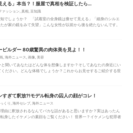
見える」本当？！服屋で真相を検証したら…
ファッション
,
真相
,
豆知識
存知でしょうか？ 「試着室の全身鏡は痩せて見える」「細身のシルエ
したが家の鏡をみて失望」こんな女性が以前から後を絶たないんです。
ビルダー 80歳驚異の肉体美を見よ！！
画
,
海外ニュース
,
画像
,
美容
ーと聞いてあなたはどんな体を想像しますか？そしてあなたの身近にい
てください。どんな体格でしょうか？これからお見せするご紹介する世
ンすぎて釈放?!モデル転身の囚人の顔がコレ！
っくり
,
海外セレブ
,
海外ニュース
を理由に釈放されるなんてバカな話があると思いますか？実はあったん
転身したイケメンの素顔をご覧ください！ 世界一？イケメンな犯罪者