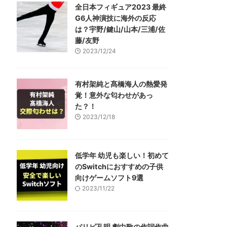
全日本フィギュア2023 最終
G6人神演技に海外の反応
は？宇野/鍵山/山本/三浦/佐
藤/友野
2023/12/24
有村架純と髙橋海人の熱愛発
覚！意外な匂わせがあっ
た？！
2023/12/18
低学年 幼児も楽しい！初めて
のSwitchにおすすめの子供
向けゲームソフト9選
2023/11/22
パリピ孔明 劇中歌の作詞作曲